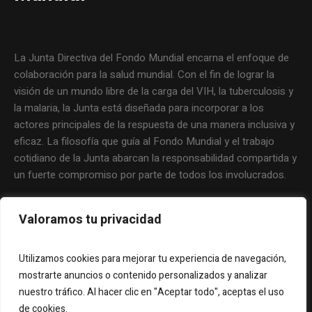
La Junta Directiva del Fondo Mundial encarna el enfoque de
colaboración para la salud mundial. Con el fin de lograr la
visión de un mundo libre de la carga del VIH, la tuberculosis y
la malaria, la Junta está diseñada para incorporar a los
actores principales de la respuesta de una manera inclusiva y
eficaz. La filosofía que guía al Fondo Mundial y el trabajo
cotidiano de la Junta abarcan la responsabilidad compartida y
un fuerte compromiso por parte de todos los involucrados.
Valoramos tu privacidad
Utilizamos cookies para mejorar tu experiencia de navegación,
mostrarte anuncios o contenido personalizados y analizar
nuestro tráfico. Al hacer clic en "Aceptar todo", aceptas el uso
de cookies.