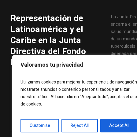
Representación de
La Junta Dir
encarna el e
Latinoamérica y el
salud mundial
Caribe en la Junta
de un mundo l
tuberculosis 
Directiva del Fondo
diseñada par
Mundial
principales 
Valoramos tu privacidad
inclusiva y ef
Fondo Mundial
Utilizamos cookies para mejorar tu experiencia de navegación
Junta abarca
mostrarte anuncios o contenido personalizados y analizar
compartida 
nuestro tráfico. Al hacer clic en "Aceptar todo", aceptas el uso
parte de tod
de cookies.
Customise
Reject All
Accept All