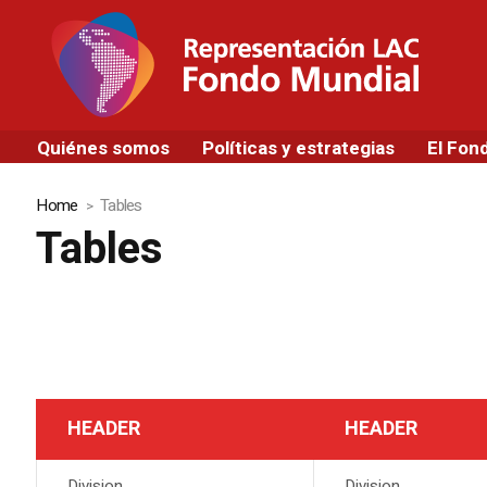
Quiénes somos
Políticas y estrategias
El Fon
Home
Tables
Tables
HEADER
HEADER
Division
Division