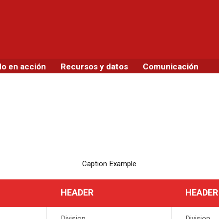
do en acción
Recursos y datos
Comunicación
Caption Example
HEADER
HEADER
Division
Division