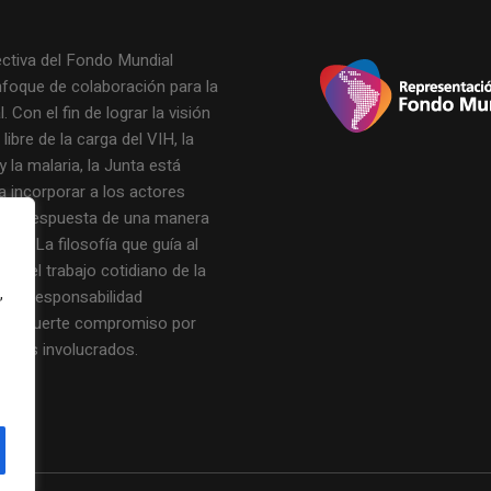
ectiva del Fondo Mundial
nfoque de colaboración para la
. Con el fin de lograr la visión
ibre de la carga del VIH, la
y la malaria, la Junta está
a incorporar a los actores
de la respuesta de una manera
icaz. La filosofía que guía al
 y el trabajo cotidiano de la
,
n la responsabilidad
y un fuerte compromiso por
os los involucrados.