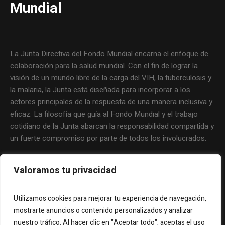
Mundial
La Junta Directiva del Fondo Mundial encarna el enfoque de
colaboración para la salud mundial. Con el fin de lograr la
visión de un mundo libre de la carga del VIH, la tuberculosis y
la malaria, la Junta está diseñada para incorporar a los
actores principales de la respuesta de una manera inclusiva y
eficaz. La filosofía que guía al Fondo Mundial y el trabajo
cotidiano de la Junta abarcan la responsabilidad compartida y
un fuerte compromiso por parte de todos los involucrados.
Valoramos tu privacidad
Utilizamos cookies para mejorar tu experiencia de navegación,
mostrarte anuncios o contenido personalizados y analizar
nuestro tráfico. Al hacer clic en "Aceptar todo", aceptas el uso