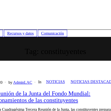
Recursos y datos
Comunicación
Tag:
constituyentes
NOTICIAS
NOTICIAS DESTACA
In
20
by
AdminLAC
unión de la Junta del Fondo Mundial:
onamientos de las constituyentes
a Cuadragésima Tercera Reunión de la Junta, las constituyentes prepar