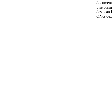
documento
y se plas
destacan 
ONG de..