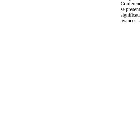
Conferenc
se presen
significa
avances..