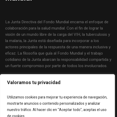
La Junta Directiva del Fondo Mundial encarna el enfoque de
colaboración para la salud mundial. Con el fin de lograr la
visión de un mundo libre de la carga del VIH, la tuberculosis y
la malaria, la Junta está diseñada para incorporar a los
actores principales de la respuesta de una manera inclusiva y
eficaz. La filosofía que guía al Fondo Mundial y el trabajo
cotidiano de la Junta abarcan la responsabilidad compartida y
un fuerte compromiso por parte de todos los involucrados.
Valoramos tu privacidad
Utilizamos cookies para mejorar tu experiencia de navegación,
mostrarte anuncios o contenido personalizados y analizar
nuestro tráfico. Al hacer clic en "Aceptar todo", aceptas el uso
de cookies.