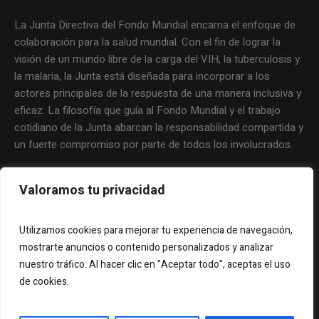
La Junta Directiva del Fondo Mundial encarna el enfoque de
colaboración para la salud mundial. Con el fin de lograr la
visión de un mundo libre de la carga del VIH, la tuberculosis y
la malaria, la Junta está diseñada para incorporar a los
actores principales de la respuesta de una manera inclusiva y
eficaz. La filosofía que guía al Fondo Mundial y el trabajo
cotidiano de la Junta abarcan la responsabilidad compartida y
un fuerte compromiso por parte de todos los involucrados.
Valoramos tu privacidad
Utilizamos cookies para mejorar tu experiencia de navegación,
mostrarte anuncios o contenido personalizados y analizar
nuestro tráfico. Al hacer clic en "Aceptar todo", aceptas el uso
de cookies.