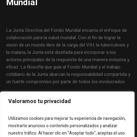
Mundial
La Junta Directiva del Fondo Mundial encarna el enfoque de
colaboración para la salud mundial. Con el fin de lograr la
visión de un mundo libre de la carga del VIH, la tuberculosis y
la malaria, la Junta está diseñada para incorporar a los
actores principales de la respuesta de una manera inclusiva y
eficaz. La filosofía que guía al Fondo Mundial y el trabajo
cotidiano de la Junta abarcan la responsabilidad compartida y
un fuerte compromiso por parte de todos los involucrados.
Valoramos tu privacidad
Utilizamos cookies para mejorar tu experiencia de navegación,
mostrarte anuncios o contenido personalizados y analizar
nuestro tráfico. Al hacer clic en "Aceptar todo", aceptas el uso