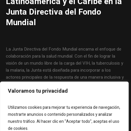
Latinoamérica y el Caribe en la
Junta Directiva del Fondo
Mundial
La Junta Directiva del Fondo Mundial encarna el enfoque de
colaboración para la salud mundial. Con el fin de lograr la
visión de un mundo libre de la carga del VIH, la tuberculosis y
la malaria, la Junta está diseñada para incorporar a los
actores principales de la respuesta de una manera inclusiva y
eficaz. La filosofía que guía al Fondo Mundial y el trabajo
Valoramos tu privacidad
cotidiano de la Junta abarcan la responsabilidad compartida y
un fuerte compromiso por parte de todos los involucrados.
Utilizamos cookies para mejorar tu experiencia de navegación,
mostrarte anuncios o contenido personalizados y analizar
nuestro tráfico. Al hacer clic en "Aceptar todo", aceptas el uso
de cookies.