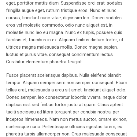
eget, porttitor mattis diam. Suspendisse orci erat, sodales
fringilla augue eget, rutrum tristique eros. Nunc et nunc
cursus, tincidunt nunc vitae, dignissim leo. Donec sodales,
eros vel molestie commodo, odio nunc aliquet est, in
molestie nunc leo eu magna. Nunc ex turpis, posuere quis
facilisis et, faucibus in ex. Aliquam finibus dictum tortor, ut
ultrices magna malesuada mollis. Donec magna sapien,
luctus et purus vitae, consequat condimentum lectus.
Curabitur elementum pharetra feugiat.
Fusce placerat scelerisque dapibus. Nulla eleifend blandit
tempor. Aliquam semper sem non semper consequat. Etiam
tellus erat, malesuada a arcu sit amet, tincidunt aliquet odio.
Donec semper, leo consectetur lobortis viverra, neque dolor
dapibus nisl, sed finibus tortor justo at quam. Class aptent
taciti sociosqu ad litora torquent per conubia nostra, per
inceptos himenaeos. Nam non metus auctor, ornare ex non,
scelerisque nunc. Pellentesque ultricies egestas lorem, eu
pharetra turpis ullamcorper non. Cras malesuada consequat