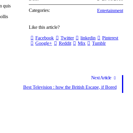
m quis
Categories:
Entertainment
ollis
Like this article?
Facebook
Twitter
linkedin
Pinterest
Google+
Reddit
Mix
Tumblr
Next Article
Best Television : how the British Escape, if Bored