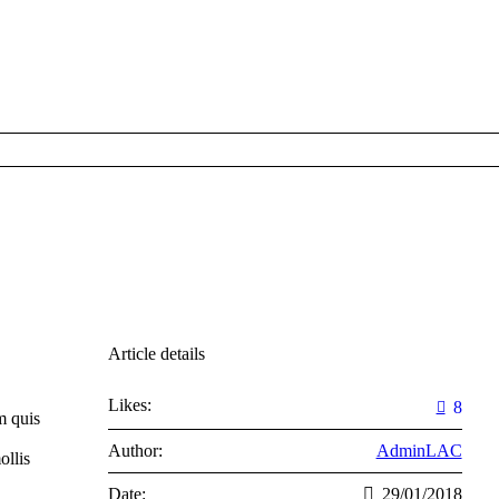
Article details
Likes:
8
m quis
Author:
AdminLAC
ollis
Date:
29/01/2018