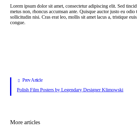
Lorem ipsum dolor sit amet, consectetur adipiscing elit. Sed tincid
metus non, rhoncus accumsan ante. Quisque auctor justo eu odio ti
sollicitudin nisi. Cras erat leo, mollis sit amet lacus a, tristique
congue.
Prev Article
Polish Film Posters by Legendary Designer Klimowski
More articles