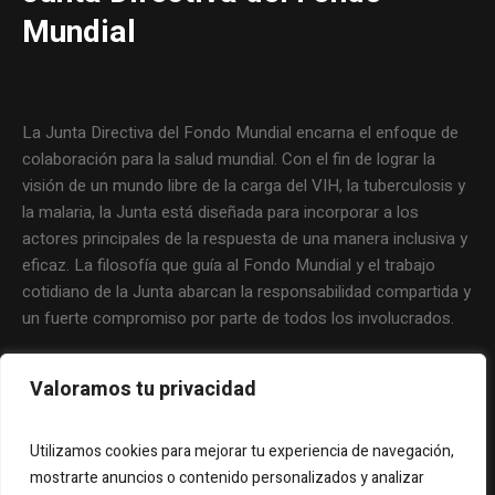
Mundial
La Junta Directiva del Fondo Mundial encarna el enfoque de
colaboración para la salud mundial. Con el fin de lograr la
visión de un mundo libre de la carga del VIH, la tuberculosis y
la malaria, la Junta está diseñada para incorporar a los
actores principales de la respuesta de una manera inclusiva y
eficaz. La filosofía que guía al Fondo Mundial y el trabajo
cotidiano de la Junta abarcan la responsabilidad compartida y
un fuerte compromiso por parte de todos los involucrados.
Valoramos tu privacidad
Utilizamos cookies para mejorar tu experiencia de navegación,
mostrarte anuncios o contenido personalizados y analizar