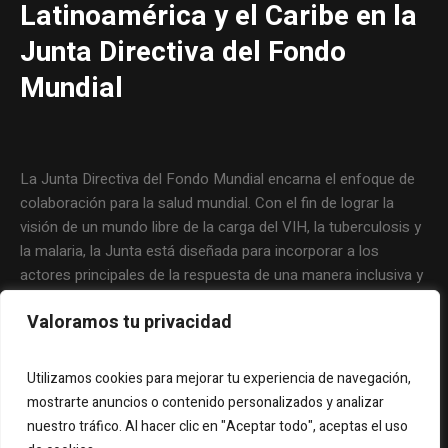
Latinoamérica y el Caribe en la
Junta Directiva del Fondo
Mundial
La Junta Directiva del Fondo Mundial encarna el enfoque de
colaboración para la salud mundial. Con el fin de lograr la
visión de un mundo libre de la carga del VIH, la tuberculosis y
la malaria, la Junta está diseñada para incorporar a los
actores principales de la respuesta de una manera inclusiva y
eficaz. La filosofía que guía al Fondo Mundial y el trabajo
Valoramos tu privacidad
cotidiano de la Junta abarcan la responsabilidad compartida y
un fuerte compromiso por parte de todos los involucrados.
Utilizamos cookies para mejorar tu experiencia de navegación,
mostrarte anuncios o contenido personalizados y analizar
nuestro tráfico. Al hacer clic en "Aceptar todo", aceptas el uso