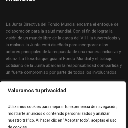
La Junta Directiva del Fondo Mundial encarna el enfoque de
colaboración para la salud mundial. Con el fin de lograr la
visión de un mundo libre de la carga del VIH, la tuberculosis y
la malaria, la Junta está diseñada para incorporar a los
actores principales de la respuesta de una manera inclusiva y
eficaz. La filosofía que guía al Fondo Mundial y el trabajo
cotidiano de la Junta abarcan la responsabilidad compartida y
un fuerte compromiso por parte de todos los involucrados.
Valoramos tu privacidad
Utilizamos cookies para mejorar tu experiencia de navegación,
mostrarte anuncios o contenido personalizados y analizar
nuestro tráfico. Al hacer clic en "Aceptar todo", aceptas el uso
de cookies.