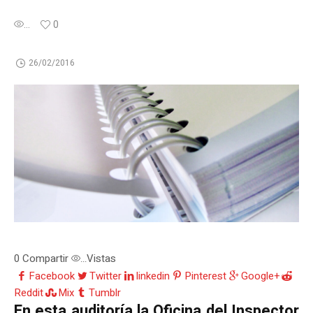
...
0
26/02/2016
0
Compartir
Vistas
...
Facebook
Twitter
linkedin
Pinterest
Google+
Reddit
Mix
Tumblr
En esta auditoría la Oficina del Inspector