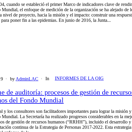
4, cuando se estableció el primer Marco de indicadores clave de rendi
 Mundial, el enfoque de medición de la organización se ha alejado de l
a nivel de proyecto, hacia la misión y el impacto: construir una respuest
 para poner fin a las epidemias. En junio de 2016, la Junta...
INFORMES DE LA OIG
In
19
by
AdminLAC
e de auditoría: procesos de gestión de recurso
os del Fondo Mundial
l y los consultores son facilitadores importantes para lograr la misión y
 Mundial. La Secretaría ha realizado progresos considerables en la mej
sos de gestión de recursos humanos (“RRHH”), incluido el desarrollo y 
ación continua de la Estrategia de Personas 2017-2022. Esta estrategia