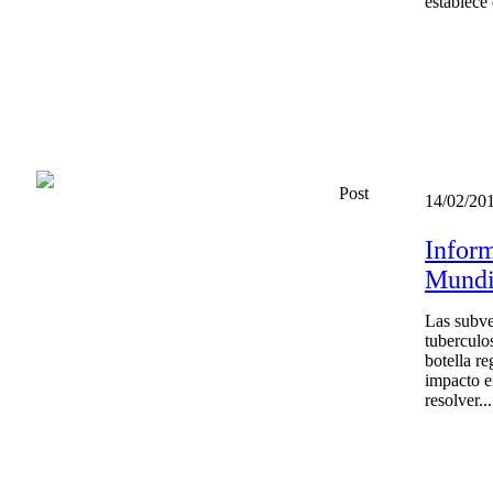
establece 
Post
14/02/20
Inform
Mundi
Las subve
tuberculos
botella re
impacto e
resolver...