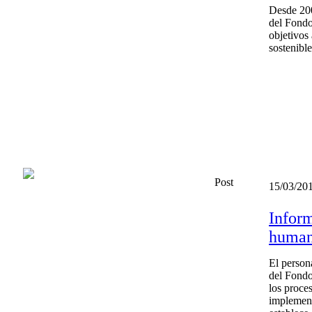
Desde 200
del Fondo
objetivos 
sostenible
Post
15/03/20
Inform
human
El persona
del Fondo
los proce
implement