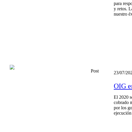
para resp
y retos. 
nuestro é
Post
23/07/20
OIG em
El 2020 s
cobrado m
por los g
ejecución