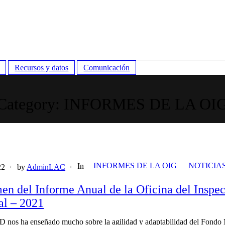
Recursos y datos
Comunicación
Category:
INFORMES DE LA OI
INFORMES DE LA OIG
NOTICIA
In
22
by
AdminLAC
n del Informe Anual de la Oficina del Inspec
al – 2021
nos ha enseñado mucho sobre la agilidad y adaptabilidad del Fondo