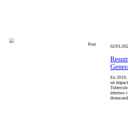
Post
02/01/20
Resume
Gener
En 2019, 
un impacto
Tuberculo
internos 
destacand