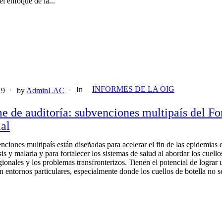
el enfoque de la...
INFORMES DE LA OIG
In
19
by
AdminLAC
e de auditoría: subvenciones multipaís del F
al
nciones multipaís están diseñadas para acelerar el fin de las epidemias
is y malaria y para fortalecer los sistemas de salud al abordar los cuello
gionales y los problemas transfronterizos. Tienen el potencial de lograr 
n entornos particulares, especialmente donde los cuellos de botella no 