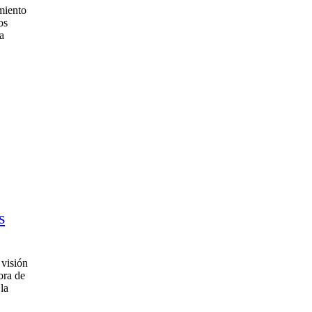
miento
os
a
s
 visión
ora de
la