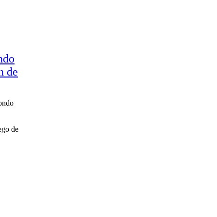
ndo
n de
Fondo
ego de