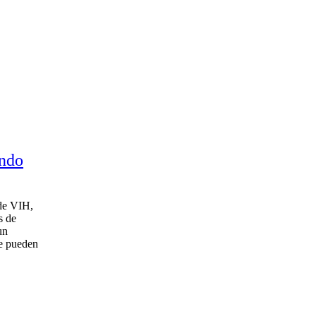
ondo
 de VIH,
s de
un
se pueden