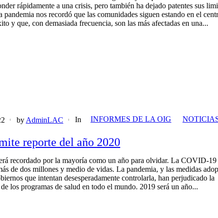
onder rápidamente a una crisis, pero también ha dejado patentes sus lim
La pandemia nos recordó que las comunidades siguen estando en el cent
xito y que, con demasiada frecuencia, son las más afectadas en una...
INFORMES DE LA OIG
NOTICIA
In
22
by
AdminLAC
ite reporte del año 2020
erá recordado por la mayoría como un año para olvidar. La COVID-19 
ás de dos millones y medio de vidas. La pandemia, y las medidas adop
obiernos que intentan desesperadamente controlarla, han perjudicado la
 de los programas de salud en todo el mundo. 2019 será un año...