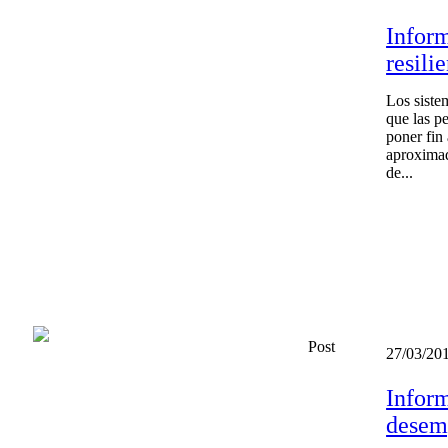
Inform
resili
Los sistem
que las pe
poner fin
aproximad
de...
Post
27/03/20
Inform
desem