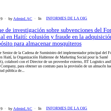
INFORMES DE LA OIG
In
19
by
AdminLAC
e de investigación sobre subvenciones del Fo
l en Haití: colusión y fraude en la adquisició
ósito para almacenar mosquiteros
e Senior de la Cadena de Suministro del implementador principal del 
n Haití, la Organización Haïtienne de Marketing Social pour la Santé
 colaboró ​​con el Director de un proveedor externo, JIT Logistics and
 Company, para obtener un contrato para la provisión de un almacén lu
tud pública de...
INFORMES DE LA OIG
In
19
by
AdminLAC