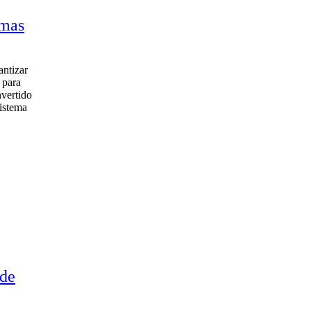
emas
antizar
 para
nvertido
sistema
 de