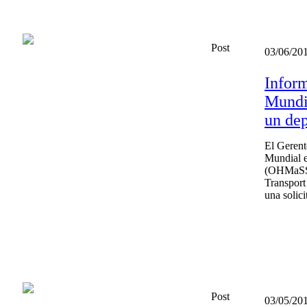
Post
03/06/20
Inform
Mundia
un dep
El Gerent
Mundial e
(OHMaSS),
Transport
una solici
Post
03/05/20