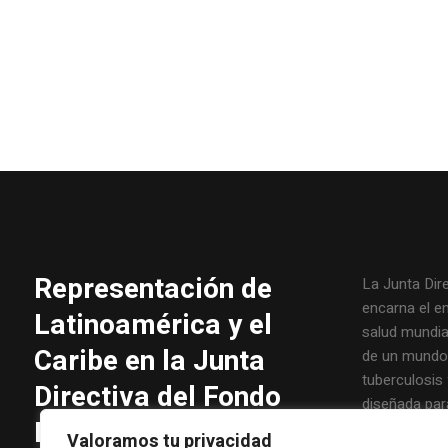
Representación de
La Junta Dir
encarna el e
Latinoamérica y el
salud mundial
Caribe en la Junta
de un mundo l
tuberculosis 
Directiva del Fondo
diseñada par
Mundial
principales 
Valoramos tu privacidad