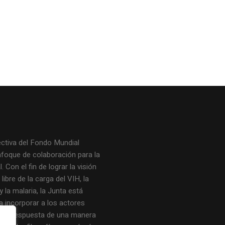
ectiva del Fondo Mundial
nfoque de colaboración para la
. Con el fin de lograr la visión
ibre de la carga del VIH, la
y la malaria, la Junta está
a incorporar a los actores
de la respuesta de una manera