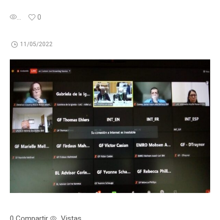
...
0
11/05/2022
0
Compartir
Vistas
...