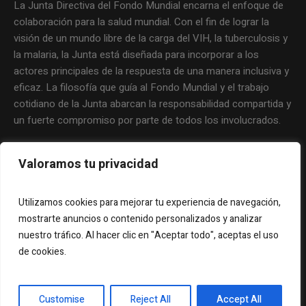
La Junta Directiva del Fondo Mundial encarna el enfoque de
colaboración para la salud mundial. Con el fin de lograr la
visión de un mundo libre de la carga del VIH, la tuberculosis y
la malaria, la Junta está diseñada para incorporar a los
actores principales de la respuesta de una manera inclusiva y
eficaz. La filosofía que guía al Fondo Mundial y el trabajo
cotidiano de la Junta abarcan la responsabilidad compartida y
un fuerte compromiso por parte de todos los involucrados.
Valoramos tu privacidad
Utilizamos cookies para mejorar tu experiencia de navegación,
mostrarte anuncios o contenido personalizados y analizar
nuestro tráfico. Al hacer clic en "Aceptar todo", aceptas el uso
de cookies.
Copyright © 2012 Representación de Latinoamérica y el
Customise
Reject All
Accept All