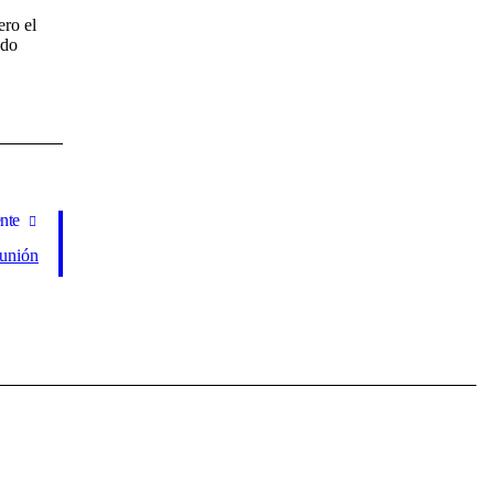
ero el
ndo
nte
eunión