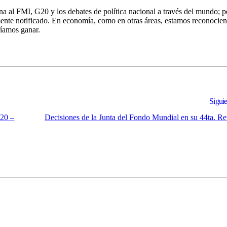
 al FMI, G20 y los debates de política nacional a través del mundo; p
amente notificado. En economía, como en otras áreas, estamos reconocie
íamos ganar.
Siguie
020 –
Decisiones de la Junta del Fondo Mundial en su 44ta. R