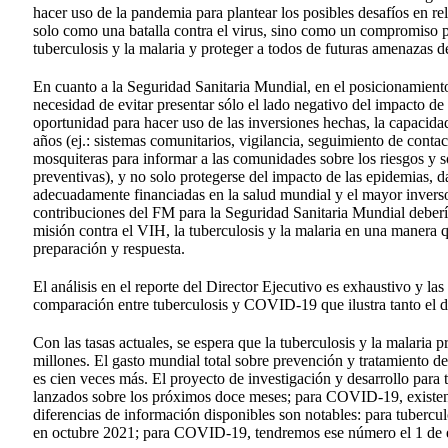
hacer uso de la pandemia para plantear los posibles desafíos en 
solo como una batalla contra el virus, sino como un compromiso pa
tuberculosis y la malaria y proteger a todos de futuras amenazas 
En cuanto a la Seguridad Sanitaria Mundial, en el posicionamien
necesidad de evitar presentar sólo el lado negativo del impacto 
oportunidad para hacer uso de las inversiones hechas, la capacida
años (ej.: sistemas comunitarios, vigilancia, seguimiento de cont
mosquiteras para informar a las comunidades sobre los riesgos y s
preventivas), y no solo protegerse del impacto de las epidemias,
adecuadamente financiadas en la salud mundial y el mayor inversor
contribuciones del FM para la Seguridad Sanitaria Mundial deberí
misión contra el VIH, la tuberculosis y la malaria en una manera 
preparación y respuesta.
El análisis en el reporte del Director Ejecutivo es exhaustivo y la
comparación entre tuberculosis y COVID-19 que ilustra tanto el 
Con las tasas actuales, se espera que la tuberculosis y la malari
millones. El gasto mundial total sobre prevención y tratamiento 
es cien veces más. El proyecto de investigación y desarrollo para
lanzados sobre los próximos doce meses; para COVID-19, existen 
diferencias de información disponibles son notables: para tuber
en octubre 2021; para COVID-19, tendremos ese número el 1 de 