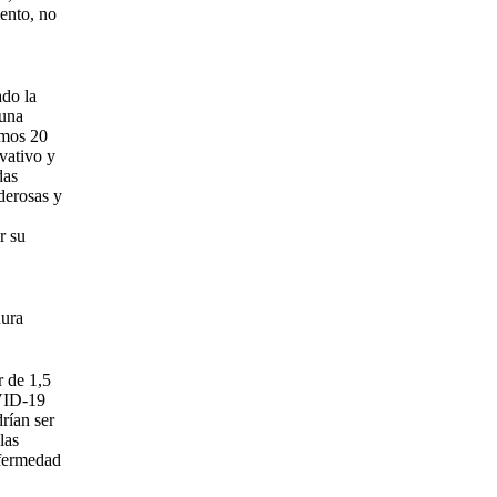
ento, no
ado la
 una
imos 20
vativo y
das
derosas y
r su
dura
r de 1,5
OVID-19
rían ser
las
nfermedad