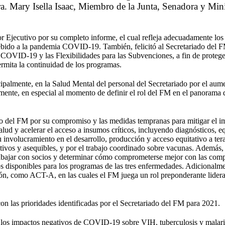
. Mary Isella Isaac, Miembro de la Junta, Senadora y Mini
 Ejecutivo por su completo informe, el cual refleja adecuadamente los
ebido a la pandemia COVID-19. También, felicitó al Secretariado del F
COVID-19 y las Flexibilidades para las Subvenciones, a fin de protege
rmita la continuidad de los programas.
ipalmente, en la Salud Mental del personal del Secretariado por el aum
mente, en especial al momento de definir el rol del FM en el panorama 
ado del FM por su compromiso y las medidas tempranas para mitigar el i
ud y acelerar el acceso a insumos críticos, incluyendo diagnósticos, e
 involucramiento en el desarrollo, producción y acceso equitativo a ter
ivos y asequibles, y por el trabajo coordinado sobre vacunas. Además,
rabajar con socios y determinar cómo comprometerse mejor con las com
s disponibles para los programas de las tres enfermedades. Adicionalme
ión, como ACT-A, en las cuales el FM juega un rol preponderante lider
on las prioridades identificadas por el Secretariado del FM para 2021.
 los impactos negativos de COVID-19 sobre VIH, tuberculosis y malari