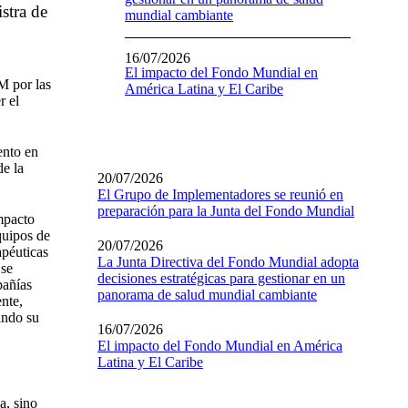
stra de
mundial cambiante
16/07/2026
El impacto del Fondo Mundial en
M por las
América Latina y El Caribe
r el
ento en
de la
20/07/2026
El Grupo de Implementadores se reunió en
preparación para la Junta del Fondo Mundial
mpacto
quipos de
20/07/2026
apéuticas
La Junta Directiva del Fondo Mundial adopta
 se
decisiones estratégicas para gestionar en un
pañías
panorama de salud mundial cambiante
nte,
ando su
16/07/2026
El impacto del Fondo Mundial en América
Latina y El Caribe
a, sino