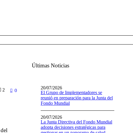
Últimas Noticias
20/07/2026
2
0
El Grupo de Implementadores se
reunió en preparación para la Junta del
Fondo Mundial
20/07/2026
La Junta Directiva del Fondo Mundial
adopta decisiones estratégicas para
 del
gestionar en un panorama de salud