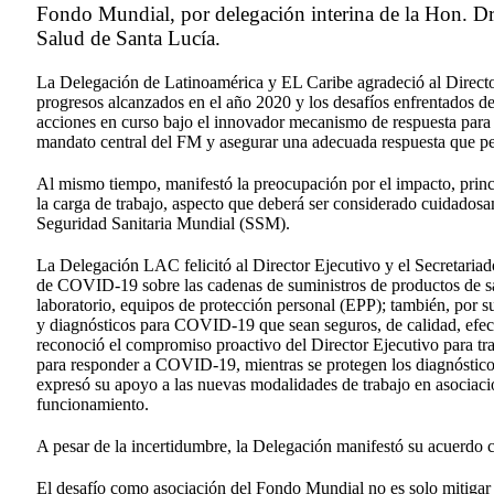
Fondo Mundial, por delegación interina de la Hon. Dra
Salud de Santa Lucía.
La Delegación de Latinoamérica y EL Caribe agradeció al Director
progresos alcanzados en el año 2020 y los desafíos enfrentados d
acciones en curso bajo el innovador mecanismo de respuesta para 
mandato central del FM y asegurar una adecuada respuesta que pe
Al mismo tiempo, manifestó la preocupación por el impacto, princ
la carga de trabajo, aspecto que deberá ser considerado cuidadosa
Seguridad Sanitaria Mundial (SSM).
La Delegación LAC felicitó al Director Ejecutivo y el Secretari
de COVID-19 sobre las cadenas de suministros de productos de sal
laboratorio, equipos de protección personal (EPP); también, por su
y diagnósticos para COVID-19 que sean seguros, de calidad, efect
reconoció el compromiso proactivo del Director Ejecutivo para t
para responder a COVID-19, mientras se protegen los diagnóstico
expresó su apoyo a las nuevas modalidades de trabajo en asociac
funcionamiento.
A pesar de la incertidumbre, la Delegación manifestó su acuerdo c
El desafío como asociación del Fondo Mundial no es solo mitigar