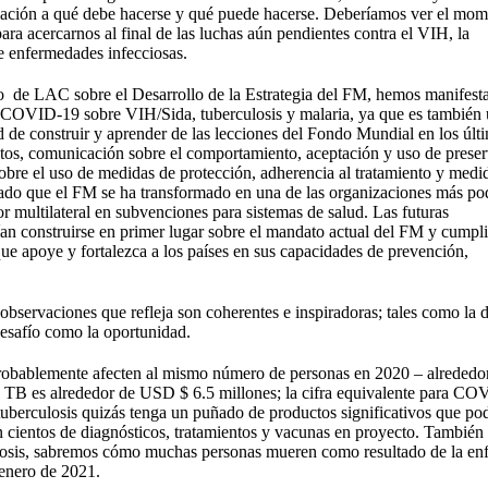
relación a qué debe hacerse y qué puede hacerse. Deberíamos ver el mom
ra acercarnos al final de las luchas aún pendientes contra el VIH, la
de enfermedades infecciosas.
to de LAC sobre el Desarrollo de la Estrategia del FM, hemos manifest
de COVID-19 sobre VIH/Sida, tuberculosis y malaria, ya que es también
d de construir y aprender de las lecciones del Fondo Mundial en los últ
actos, comunicación sobre el comportamiento, aceptación y uso de preser
obre el uso de medidas de protección, adherencia al tratamiento y medi
 dado que el FM se ha transformado en una de las organizaciones más po
 multilateral en subvenciones para sistemas de salud. Las futuras
an construirse en primer lugar sobre el mandato actual del FM y cumpli
que apoye y fortalezca a los países en sus capacidades de prevención,
s observaciones que refleja son coherentes e inspiradoras; tales como la 
desafío como la oportunidad.
a probablemente afecten al mismo número de personas en 2020 – alrededo
de TB es alrededor de USD $ 6.5 millones; la cifra equivalente para C
 tuberculosis quizás tenga un puñado de productos significativos que pod
cientos de diagnósticos, tratamientos y vacunas en proyecto. También 
culosis, sabremos cómo muchas personas mueren como resultado de la e
enero de 2021.