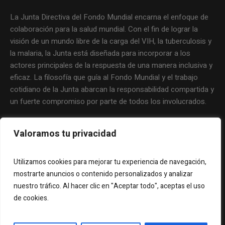
La Junta Directiva del Fondo Mundial encarna el enfoque de
colaboración para la salud mundial. Con el fin de lograr la
visión de un mundo libre de la carga del VIH, la tuberculosis y
la malaria, la Junta está diseñada para incorporar a los
actores principales de la respuesta de una manera inclusiva y
eficaz. La filosofía que guía al Fondo Mundial y el trabajo
cotidiano de la Junta abarcan la responsabilidad compartida y
un fuerte compromiso por parte de todos los involucrados.
Valoramos tu privacidad
Utilizamos cookies para mejorar tu experiencia de navegación,
mostrarte anuncios o contenido personalizados y analizar
nuestro tráfico. Al hacer clic en "Aceptar todo", aceptas el uso
de cookies.