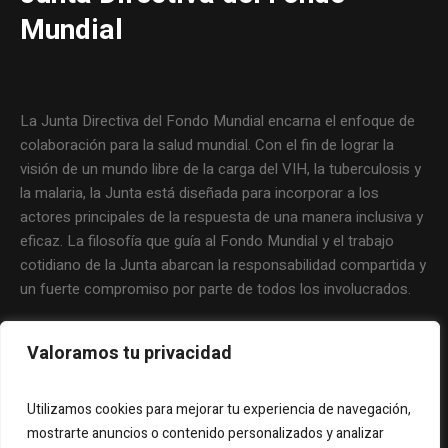
Mundial
La Junta Directiva del Fondo Mundial encarna el enfoque de
colaboración para la salud mundial. Con el fin de lograr la
visión de un mundo libre de la carga del VIH, la tuberculosis y
la malaria, la Junta está diseñada para incorporar a los
actores principales de la respuesta de una manera inclusiva y
eficaz. La filosofía que guía al Fondo Mundial y el trabajo
cotidiano de la Junta abarcan la responsabilidad compartida y
un fuerte compromiso por parte de todos los involucrados.
Valoramos tu privacidad
Utilizamos cookies para mejorar tu experiencia de navegación,
mostrarte anuncios o contenido personalizados y analizar