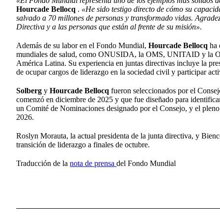
«El Fondo Mundial representa uno de los ejemplos más sólidos de
Hourcade Bellocq
.
«He sido testigo directo de cómo su capaci
salvado a 70 millones de personas y transformado vidas. Agrade
Directiva y a las personas que están al frente de su misión»
.
Además de su labor en el Fondo Mundial,
Hourcade Bellocq
ha 
mundiales de salud, como ONUSIDA, la OMS, UNITAID y la Orga
América Latina. Su experiencia en juntas directivas incluye la 
de ocupar cargos de liderazgo en la sociedad civil y participar act
Solberg
y
Hourcade Bellocq
fueron seleccionados por el Consej
comenzó en diciembre de 2025 y que fue diseñado para identificar
un Comité de Nominaciones designado por el Consejo, y el pleno 
2026.
Roslyn Morauta, la actual presidenta de la junta directiva, y Bienc
transición de liderazgo a finales de octubre.
Traducción de la
nota de prensa
del Fondo Mundial