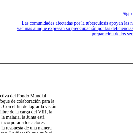
Siguie
Las comunidades afectadas por la tuberculosis apoyan las 
vacunas aunque expresan su preocupación por las deficiencias
preparación de los ser
ectiva del Fondo Mundial
foque de colaboración para la
. Con el fin de lograr la visión
ibre de la carga del VIH, la
 la malaria, la Junta está
 incorporar a los actores
e la respuesta de una manera