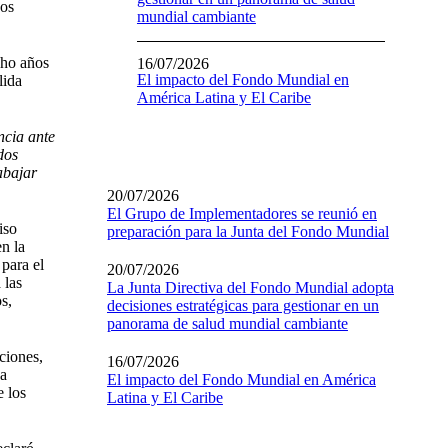
bos
mundial cambiante
cho años
16/07/2026
El impacto del Fondo Mundial en
lida
América Latina y El Caribe
ncia ante
dos
abajar
20/07/2026
El Grupo de Implementadores se reunió en
iso
preparación para la Junta del Fondo Mundial
en la
 para el
20/07/2026
 las
La Junta Directiva del Fondo Mundial adopta
s,
decisiones estratégicas para gestionar en un
panorama de salud mundial cambiante
ciones,
16/07/2026
ha
El impacto del Fondo Mundial en América
e los
Latina y El Caribe