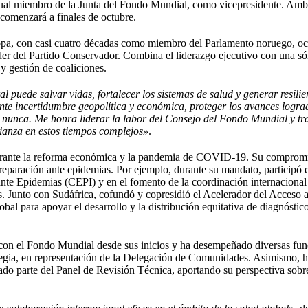
ctual miembro de la Junta del Fondo Mundial, como vicepresidente. Am
comenzará a finales de octubre.
ropa, con casi cuatro décadas como miembro del Parlamento noruego, o
er del Partido Conservador. Combina el liderazgo ejecutivo con una só
 y gestión de coaliciones.
puede salvar vidas, fortalecer los sistemas de salud y generar resilie
te incertidumbre geopolítica y económica, proteger los avances logra
e nunca. Me honra liderar la labor del Consejo del Fondo Mundial y tr
lianza en estos tiempos complejos»
.
durante la reforma económica y la pandemia de COVID-19. Su comprom
 preparación ante epidemias. Por ejemplo, durante su mandato, participó 
ante Epidemias (CEPI) y en el fomento de la coordinación internacional
. Junto con Sudáfrica, cofundó y copresidió el Acelerador del Acceso a
 para apoyar el desarrollo y la distribución equitativa de diagnóstico
on el Fondo Mundial desde sus inicios y ha desempeñado diversas fun
rategia, en representación de la Delegación de Comunidades. Asimismo, 
ado parte del Panel de Revisión Técnica, aportando su perspectiva sobr