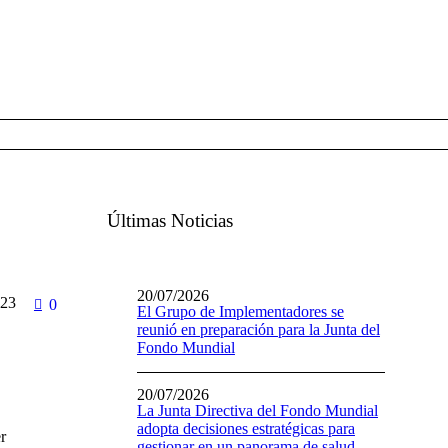
Últimas Noticias
20/07/2026
23
0
El Grupo de Implementadores se
reunió en preparación para la Junta del
Fondo Mundial
20/07/2026
La Junta Directiva del Fondo Mundial
adopta decisiones estratégicas para
er
gestionar en un panorama de salud