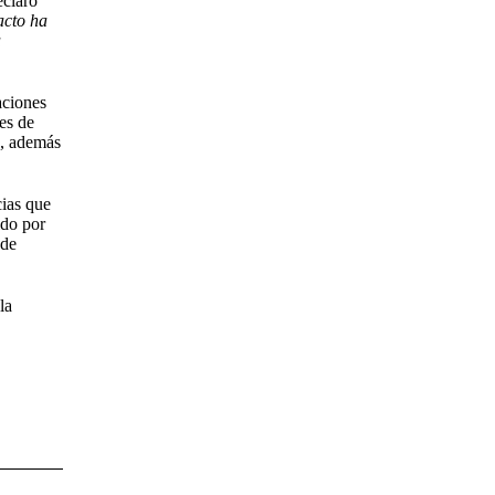
eclaró
acto ha
a
aciones
es de
), además
cias que
ido por
 de
la