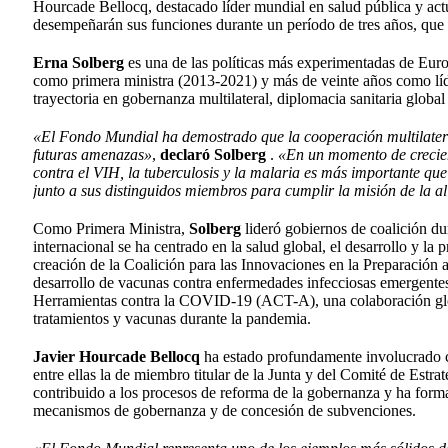
Hourcade Bellocq, destacado líder mundial en salud pública y a
desempeñarán sus funciones durante un período de tres años, que 
Erna Solberg
es una de las políticas más experimentadas de Eu
como primera ministra (2013-2021) y más de veinte años como líd
trayectoria en gobernanza multilateral, diplomacia sanitaria global
«El Fondo Mundial ha demostrado que la cooperación multilateral 
futuras amenazas»
,
declaró Solberg
.
«En un momento de crecien
contra el VIH, la tuberculosis y la malaria es más importante qu
junto a sus distinguidos miembros para cumplir la misión de la a
Como Primera Ministra,
Solberg
lideró gobiernos de coalición 
internacional se ha centrado en la salud global, el desarrollo y la
creación de la Coalición para las Innovaciones en la Preparación 
desarrollo de vacunas contra enfermedades infecciosas emergentes
Herramientas contra la COVID-19 (ACT-A), una colaboración global
tratamientos y vacunas durante la pandemia.
Javier Hourcade Bellocq
ha estado profundamente involucrado c
entre ellas la de miembro titular de la Junta y del Comité de Est
contribuido a los procesos de reforma de la gobernanza y ha form
mecanismos de gobernanza y de concesión de subvenciones.