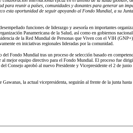
 colaboración internacional eficaz en el ámbito de la salud global»
, d
dad para reunir a países, comunidades y donantes para generar un imp
zco esta oportunidad de seguir apoyando al Fondo Mundial, a su Junt
desempeñado funciones de liderazgo y asesoría en importantes organiz
nización Panamericana de la Salud, así como en gobiernos nacional
presidencia de la Red Mundial de Personas que Viven con el VIH (GNP+
ivamente en iniciativas regionales lideradas por la comunidad.
o del Fondo Mundial tras un proceso de selección basado en competen
 al mejor equipo directivo para el Fondo Mundial. El proceso fue dirig
del Consejo aprobó al nuevo Presidente y Vicepresidente el 2 de junio
e Gawanas, la actual vicepresidenta, seguirán al frente de la junta hasta 