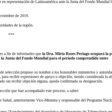
 en representación de Latinoamérica ante la Junta del Fondo Mundial 
noviembre de 2019.
oridades de la región.
***
,
es a fin de informarles que
la Dra. Mirta Roses Periago ocupará la p
 la Junta del Fondo Mundial para el período comprendido entre
de selección propuso su nombre a los honorables ministerios y autorid
, para recibir expresiones de apoyo u objeción, siendo considerada la a
do sin recibir objeción alguna, queda confirmada su designación.
ección que han acompañado este proceso, a saber:
de Salud, anteriormente Vice-Ministra y responsable del Programa Naci
a “Fortalecimiento del diagnóstico de laboratorio de Tuberculosis en