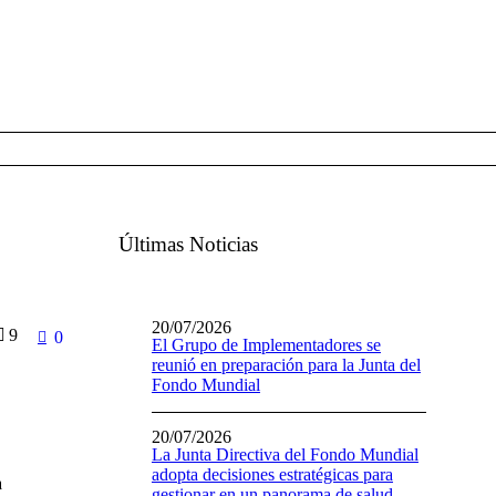
Últimas Noticias
20/07/2026
9
0
El Grupo de Implementadores se
reunió en preparación para la Junta del
Fondo Mundial
20/07/2026
La Junta Directiva del Fondo Mundial
adopta decisiones estratégicas para
a
gestionar en un panorama de salud