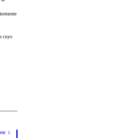
riormente
as cuyo
nte