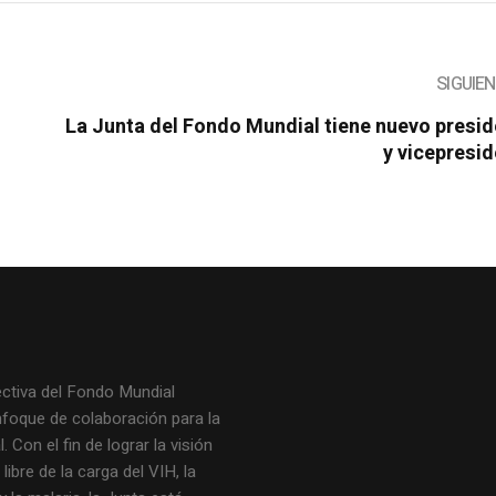
SIGUIE
La Junta del Fondo Mundial tiene nuevo presi
y vicepresi
ectiva del Fondo Mundial
nfoque de colaboración para la
. Con el fin de lograr la visión
ibre de la carga del VIH, la