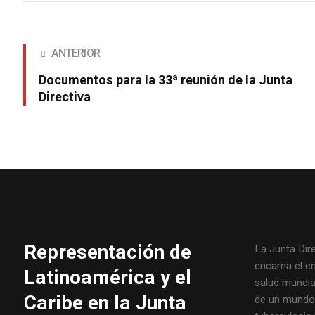
ANTERIOR
Documentos para la 33ª reunión de la Junta
Directiva
Representación de
La Junta Dir
encarna el e
Latinoamérica y el
salud mundial
Caribe en la Junta
de un mundo l