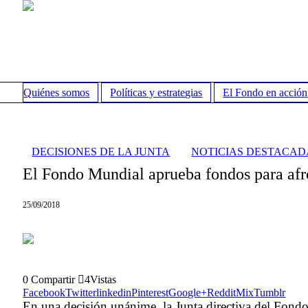
Quiénes somos
Políticas y estrategias
El Fondo en acción
DECISIONES DE LA JUNTA
NOTICIAS DESTACAD
El Fondo Mundial aprueba fondos para afron
25/09/2018
0
Compartir
4
Vistas
Facebook
Twitter
linkedin
Pinterest
Google+
Reddit
Mix
Tumblr
En una decisión unánime, la Junta directiva del Fond