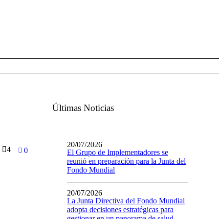
Últimas Noticias
20/07/2026
4
0
El Grupo de Implementadores se
reunió en preparación para la Junta del
Fondo Mundial
20/07/2026
La Junta Directiva del Fondo Mundial
adopta decisiones estratégicas para
gestionar en un panorama de salud