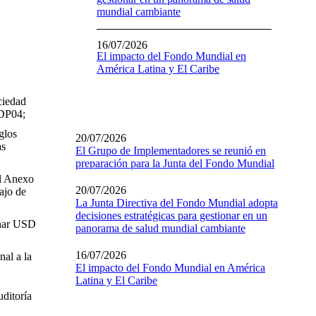
mundial cambiante
16/07/2026
El impacto del Fondo Mundial en
América Latina y El Caribe
ciedad
/DP04;
glos
20/07/2026
as
El Grupo de Implementadores se reunió en
preparación para la Junta del Fondo Mundial
l Anexo
20/07/2026
bajo de
La Junta Directiva del Fondo Mundial adopta
decisiones estratégicas para gestionar en un
onar USD
panorama de salud mundial cambiante
16/07/2026
nal a la
El impacto del Fondo Mundial en América
Latina y El Caribe
uditoría