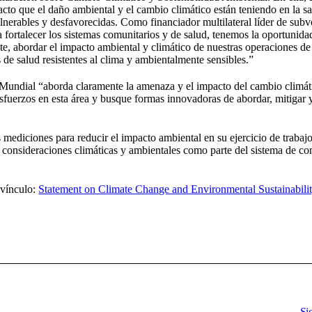
to que el daño ambiental y el cambio climático están teniendo en la s
erables y desfavorecidas. Como financiador multilateral líder de sub
ortalecer los sistemas comunitarios y de salud, tenemos la oportunidad
e, abordar el impacto ambiental y climático de nuestras operaciones de
s de salud resistentes al clima y ambientalmente sensibles.”
 Mundial “aborda claramente la amenaza y el impacto del cambio climát
fuerzos en esta área y busque formas innovadoras de abordar, mitigar 
mediciones para reducir el impacto ambiental en su ejercicio de trabajo
consideraciones climáticas y ambientales como parte del sistema de c
 vínculo:
Statement on Climate Change and Environmental Sustainabili
Si