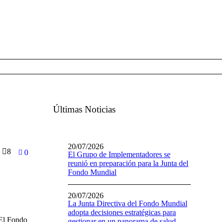
Últimas Noticias
20/07/2026
8
0
El Grupo de Implementadores se
reunió en preparación para la Junta del
Fondo Mundial
20/07/2026
La Junta Directiva del Fondo Mundial
adopta decisiones estratégicas para
 El Fondo
gestionar en un panorama de salud