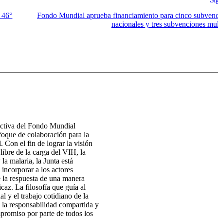
a 46°
Fondo Mundial aprueba financiamiento para cinco subven
nacionales y tres subvenciones mul
ectiva del Fondo Mundial
foque de colaboración para la
. Con el fin de lograr la visión
ibre de la carga del VIH, la
 la malaria, la Junta está
 incorporar a los actores
e la respuesta de una manera
icaz. La filosofía que guía al
 y el trabajo cotidiano de la
 la responsabilidad compartida y
promiso por parte de todos los