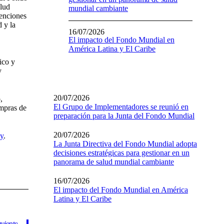
alud
mundial cambiante
venciones
 y la
16/07/2026
El impacto del Fondo Mundial en
América Latina y El Caribe
ico y
y
20/07/2026
,
El Grupo de Implementadores se reunió en
ompras de
preparación para la Junta del Fondo Mundial
20/07/2026
ty
.
La Junta Directiva del Fondo Mundial adopta
decisiones estratégicas para gestionar en un
panorama de salud mundial cambiante
16/07/2026
El impacto del Fondo Mundial en América
Latina y El Caribe
guiente