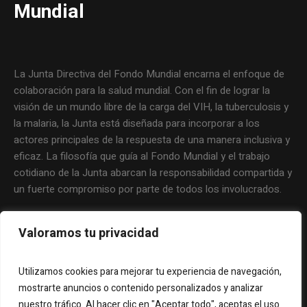
Mundial
La Junta Directiva del Fondo Mundial encarna el enfoque de
colaboración para la salud mundial. Con el fin de lograr la
visión de un mundo libre de la carga del VIH, la tuberculosis y
la malaria, la Junta está diseñada para incorporar a los
actores principales de la respuesta de una manera inclusiva y
eficaz. La filosofía que guía al Fondo Mundial y el trabajo
cotidiano de la Junta abarcan la responsabilidad compartida y
un fuerte compromiso por parte de todos los involucrados.
Valoramos tu privacidad
Utilizamos cookies para mejorar tu experiencia de navegación,
mostrarte anuncios o contenido personalizados y analizar
nuestro tráfico. Al hacer clic en "Aceptar todo", aceptas el uso