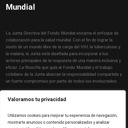
Mundial
La Junta Directiva del Fondo Mundial encarna el enfoque de
colaboración para la salud mundial. Con el fin de lograr la
visión de un mundo libre de la carga del VIH, la tuberculosis y
la malaria, la Junta está diseñada para incorporar a los
actores principales de la respuesta de una manera inclusiva y
eficaz. La filosofía que guía al Fondo Mundial y el trabajo
cotidiano de la Junta abarcan la responsabilidad compartida y
un fuerte compromiso por parte de todos los involucrados.
Valoramos tu privacidad
Utilizamos cookies para mejorar tu experiencia de navegación,
mostrarte anuncios o contenido personalizados y analizar