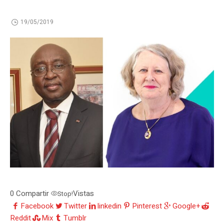
19/05/2019
0
Compartir
Vistas
Stop!
Facebook
Twitter
linkedin
Pinterest
Google+
Reddit
Mix
Tumblr