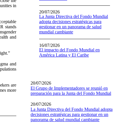
close the
nities in
20/07/2026
La Junta Directiva del Fondo Mundial
cceptable
adopta decisiones estratégicas para
AR stands
gestionar en un panorama de salud
ansgender
mundial cambiante
ealth and
16/07/2026
El impacto del Fondo Mundial en
ight.”
América Latina y El Caribe
tigma and
pulations
20/07/2026
rkers are
El Grupo de Implementadores se reunió en
imes more
preparación para la Junta del Fondo Mundial
20/07/2026
La Junta Directiva del Fondo Mundial adopta
decisiones estratégicas para gestionar en un
panorama de salud mundial cambiante