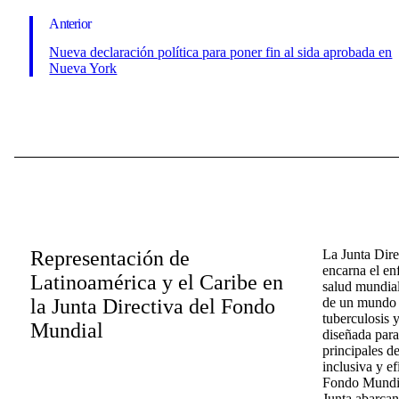
Anterior
Nueva declaración política para poner fin al sida aprobada en
Nueva York
Representación de
La Junta Dir
encarna el en
Latinoamérica y el Caribe en
salud mundial
la Junta Directiva del Fondo
de un mundo l
tuberculosis y
Mundial
diseñada para
principales d
inclusiva y ef
Fondo Mundial
Junta abarcan