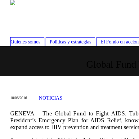
Quiénes somos
Políticas y estrategias
El Fondo en acción
Global Fund
NOTICIAS
10/06/2016
GENEVA – The Global Fund to Fight AIDS, Tuber
President’s Emergency Plan for AIDS Relief, kno
expand access to HIV prevention and treatment service