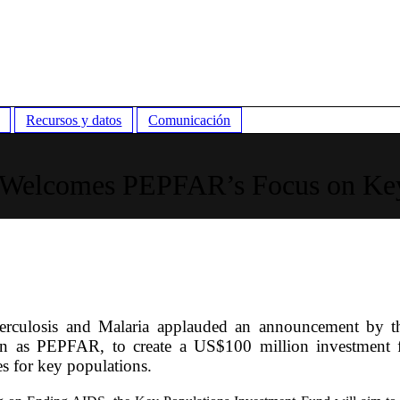
Recursos y datos
Comunicación
 Welcomes PEPFAR’s Focus on Key
culosis and Malaria applauded an announcement by t
wn as PEPFAR, to create a US$100 million investment 
s for key populations.