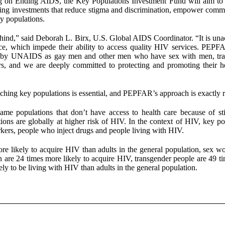
 on Ending AIDS, the Key Populations Investment Fund will aim to 
ting investments that reduce stigma and discrimination, empower commu
ey populations.
hind,” said Deborah L. Birx, U.S. Global AIDS Coordinator. “It is una
ence, which impede their ability to access quality HIV services. PEPF
ned by UNAIDS as gay men and other men who have sex with men, tr
rs, and we are deeply committed to protecting and promoting their h
hing key populations is essential, and PEPFAR’s approach is exactly r
same populations that don’t have access to health care because of s
ons are globally at higher risk of HIV. In the context of HIV, key po
ers, people who inject drugs and people living with HIV.
 likely to acquire HIV than adults in the general population, sex wo
are 24 times more likely to acquire HIV, transgender people are 49 t
kely to be living with HIV than adults in the general population.