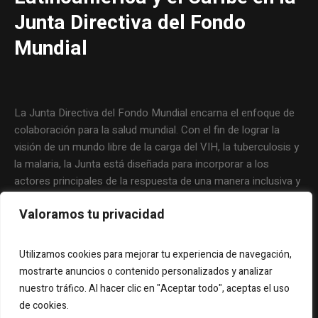
Junta Directiva del Fondo
Mundial
La Junta Directiva del Fondo Mundial encarna el enfoque de
colaboración para la salud mundial. Con el fin de lograr la
visión de un mundo libre de la carga del VIH, la tuberculosis y
la malaria, la Junta está diseñada para incorporar a los
actores principales de la respuesta de una manera inclusiva y
eficaz. La filosofía que guía al Fondo Mundial y el trabajo
Valoramos tu privacidad
cotidiano de la Junta abarcan la responsabilidad compartida y
un fuerte compromiso por parte de todos los involucrados.
Utilizamos cookies para mejorar tu experiencia de navegación,
mostrarte anuncios o contenido personalizados y analizar
nuestro tráfico. Al hacer clic en "Aceptar todo", aceptas el uso
de cookies.