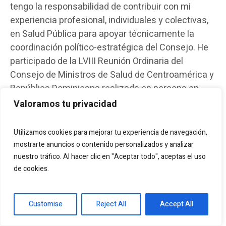
tengo la responsabilidad de contribuir con mi
experiencia profesional, individuales y colectivas,
en Salud Pública para apoyar técnicamente la
coordinación político-estratégica del Consejo. He
participado de la LVIII Reunión Ordinaria del
Consejo de Ministros de Salud de Centroamérica y
República Dominicana realizada en persona en
San Pedro, Belice, los días 22 y 23 de Junio,
Valoramos tu privacidad
presidida por el Hon. Kevin Bernard, Presidente Pro-
Tempore del COMISCA para el periodo enero-junio
Utilizamos cookies para mejorar tu experiencia de navegación,
del presente año. Durante este foro regional, la Dra.
mostrarte anuncios o contenido personalizados y analizar
María del Carmen Calle – ORAS CONHU, Secretaría
nuestro tráfico. Al hacer clic en "Aceptar todo", aceptas el uso
de cookies.
Ejecutiva – presentó los resultados de la
subvención regional del Fondo Mundial
“Fortalecimiento del diagnóstico de laboratorio de
Customise
Reject All
Accept All
Tuberculosis en la Región de las Américas”. Por
consiguiente, los ministros de salud