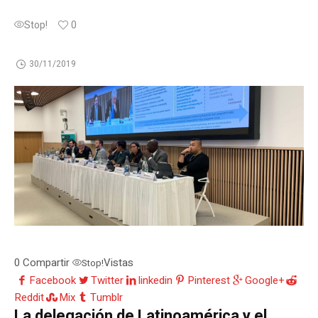
Stop!
0
30/11/2019
0
Compartir
Vistas
Stop!
Facebook
Twitter
linkedin
Pinterest
Google+
Reddit
Mix
Tumblr
La delegación de Latinoamérica y el