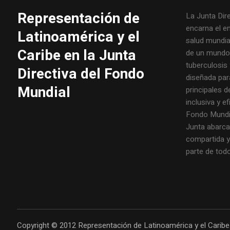
Representación de
La Junta Dir
encarna el e
Latinoamérica y el
salud mundial
Caribe en la Junta
de un mundo l
tuberculosis 
Directiva del Fondo
diseñada par
Mundial
principales 
inclusiva y ef
Fondo Mundial
Junta abarca
compartida 
parte de tod
Copyright © 2012 Representación de Latinoamérica y el Caribe