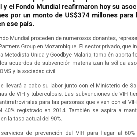
l y el Fondo Mundial reafirmaron hoy su asoc
nes por un monto de US$374 millones para 
en ese país.
Fondo Mundial proceden de numerosos donantes, repres
h Partners Group en Mozambique. El sector privado, que i
esia Metodista Unida y Goodbye Malaria, también aporta f
o, los acuerdos de subvención materializan la sólida aso
OMS y la sociedad civil.
levará a cabo su labor junto con el Ministerio de Sal
as de VIH y tuberculosis. Las subvenciones de VIH tie
ntirretrovirales para las personas que viven con el VIH
el 40% registrado en 2014. También se aspira a mant
 en la tasa actual del 90%.
servicios de prevención del VIH para llegar al 60%