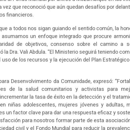
 la vez que reconoció que aún quedan desafíos por delant
os financieros.
que a todos nos sigan guiando el sentido común, la hon
que asumamos un enfoque integrado que procure armoni
claridad de objetivos, consenso sobre el camino a s
ó la Dra. Vali Abdula. “El Ministerio seguirá teniendo co
el uso de los recursos y la ejecución del Plan Estratégico
para Desenvolvimento da Comunidade, expresó: “Fortal
res de la salud comunitarios y activistas para mej
 incrementar la tasa de éxito en la detección y el tratam
 en niñas adolescentes, mujeres jóvenes y adultas, m
 un factor clave para dar una respuesta eficaz y sosten
tisfacción para nosotros formar parte de esta asociació
dad civil y el Fondo Mundial para reducir la prevalenci