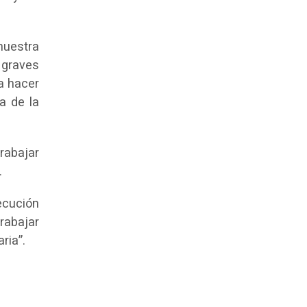
nuestra
 graves
a hacer
a de la
trabajar
.
ecución
rabajar
ria”.