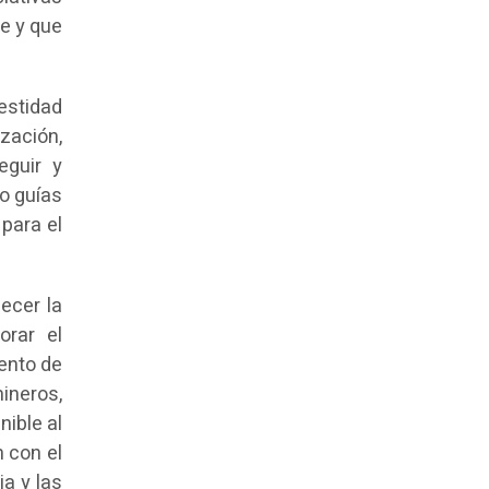
e y que
estidad
zación,
eguir y
mo guías
 para el
ecer la
orar el
iento de
ineros,
ible al
n con el
a y las