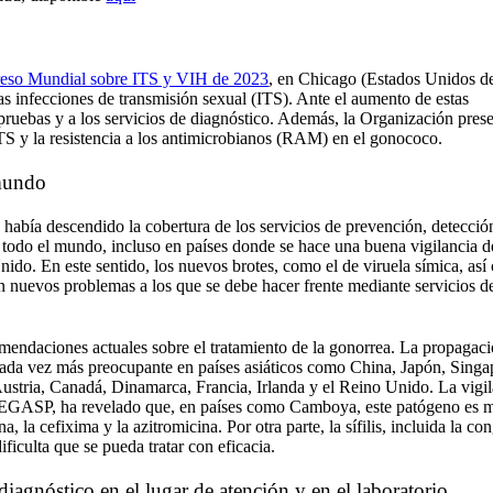
eso Mundial sobre ITS y VIH de 2023
, en Chicago (Estados Unidos d
las infecciones de transmisión sexual (ITS). Ante el aumento de estas
ruebas y a los servicios de diagnóstico. Además, la Organización prese
ITS y la resistencia a los antimicrobianos (RAM) en el gonococo.
 mundo
abía descendido la cobertura de los servicios de prevención, detecció
n todo el mundo, incluso en países donde se hace una buena vigilancia d
o. En este sentido, los nuevos brotes, como el de viruela símica, así
on nuevos problemas a los que se debe hacer frente mediante servicios d
omendaciones actuales sobre el tratamiento de la gonorrea. La propagac
 cada vez más preocupante en países asiáticos como China, Japón, Singa
Austria, Canadá, Dinamarca, Francia, Irlanda y el Reino Unido. La vigi
ma EGASP, ha revelado que, en países como Camboya, este patógeno es 
, la cefixima y la azitromicina. Por otra parte, la sífilis, incluida la co
ificulta que se pueda tratar con eficacia.
iagnóstico en el lugar de atención y en el laboratorio