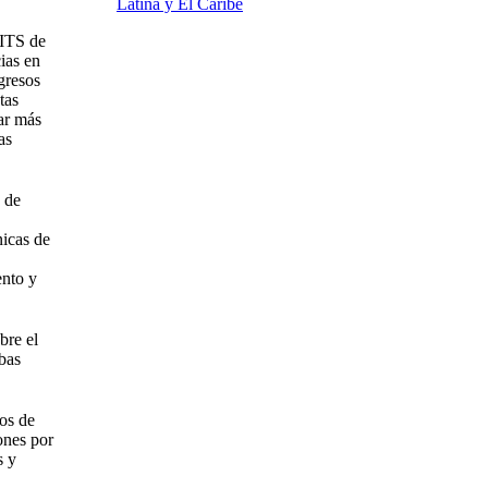
Latina y El Caribe
 ITS de
ias en
gresos
tas
dar más
as
o de
nicas de
ento y
bre el
ebas
ios de
iones por
s y