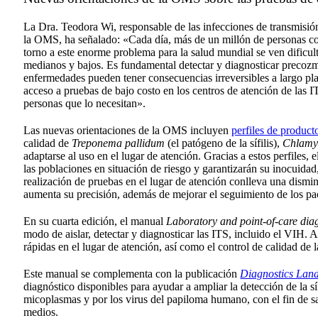
La Dra. Teodora Wi, responsable de las infecciones de transmisió
la OMS, ha señalado: «Cada día, más de un millón de personas con
torno a este enorme problema para la salud mundial se ven dificult
medianos y bajos. Es fundamental detectar y diagnosticar precozme
enfermedades pueden tener consecuencias irreversibles a largo pla
acceso a pruebas de bajo costo en los centros de atención de las 
personas que lo necesitan».
Las nuevas orientaciones de la OMS incluyen
perfiles de product
calidad de
Treponema pallidum
(el patógeno de la sífilis),
Chlamy
adaptarse al uso en el lugar de atención. Gracias a estos perfiles, 
las poblaciones en situación de riesgo y garantizarán su inocuidad,
realización de pruebas en el lugar de atención conlleva una disminu
aumenta su precisión, además de mejorar el seguimiento de los pa
En su cuarta edición, el manual
Laboratory and point-of-care diag
modo de aislar, detectar y diagnosticar las ITS, incluido el VIH.
rápidas en el lugar de atención, así como el control de calidad de 
Este manual se complementa con la publicación
Diagnostics Land
diagnóstico disponibles para ayudar a ampliar la detección de la sífi
micoplasmas y por los virus del papiloma humano, con el fin de sa
medios.