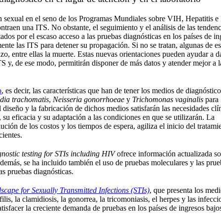
n sexual en el seno de los Programas Mundiales sobre VIH, Hepatitis e
traen una ITS. No obstante, el seguimiento y el análisis de las tendenc
ados por el escaso acceso a las pruebas diagnósticas en los países de in
nte las ITS para detener su propagación. Si no se tratan, algunas de es
zo, entre ellas la muerte. Estas nuevas orientaciones pueden ayudar a 
ITS y, de ese modo, permitirán disponer de más datos y atender mejor a l
o
, es decir, las características que han de tener los medios de diagnóstic
dia trachomatis
,
Neisseria gonorrhoeae
y
Trichomonas vaginalis
para
el diseño y la fabricación de dichos medios satisfarán las necesidades clí
 su eficacia y su adaptación a las condiciones en que se utilizarán. La
ción de los costos y los tiempos de espera, agiliza el inicio del tratami
cientes.
nostic testing for STIs including HIV
ofrece información actualizada so
 Además, se ha incluido también el uso de pruebas moleculares y las pru
las pruebas diagnósticas.
scape for Sexually Transmitted Infections (STIs)
, que presenta los med
lis, la clamidiosis, la gonorrea, la tricomoniasis, el herpes y las infecc
tisfacer la creciente demanda de pruebas en los países de ingresos bajo