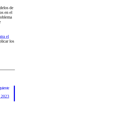
delos de
os en el
problema
e
tra el
plicar los
guiente
y 2023