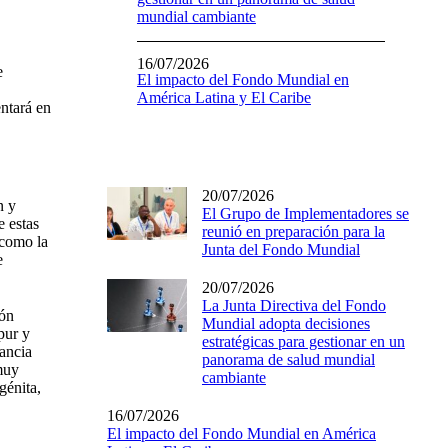
mundial cambiante
16/07/2026
e
El impacto del Fondo Mundial en
América Latina y El Caribe
ntará en
20/07/2026
n y
El Grupo de Implementadores se
e estas
reunió en preparación para la
 como la
Junta del Fondo Mundial
e
20/07/2026
La Junta Directiva del Fondo
ión
Mundial adopta decisiones
pur y
estratégicas para gestionar en un
lancia
panorama de salud mundial
muy
cambiante
ngénita,
16/07/2026
El impacto del Fondo Mundial en América