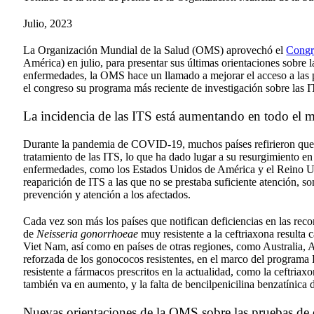
Julio, 2023
La Organización Mundial de la Salud (OMS) aprovechó el
Congr
América) en julio, para presentar sus últimas orientaciones sobre 
enfermedades, la OMS hace un llamado a mejorar el acceso a las p
el congreso su programa más reciente de investigación sobre las 
La incidencia de las ITS está aumentando en todo el
Durante la pandemia de COVID-19, muchos países refirieron que h
tratamiento de las ITS, lo que ha dado lugar a su resurgimiento e
enfermedades, como los Estados Unidos de América y el Reino Unid
reaparición de ITS a las que no se prestaba suficiente atención, s
prevención y atención a los afectados.
Cada vez son más los países que notifican deficiencias en las rec
de
Neisseria gonorrhoeae
muy resistente a la ceftriaxona resulta
Viet Nam, así como en países de otras regiones, como Australia, 
reforzada de los gonococos resistentes, en el marco del progra
resistente a fármacos prescritos en la actualidad, como la ceftriaxona
también va en aumento, y la falta de bencilpenicilina benzatínica d
Nuevas orientaciones de la OMS sobre las pruebas de d