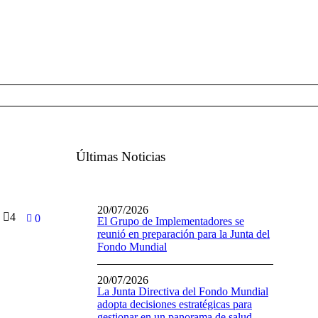
Últimas Noticias
20/07/2026
4
0
El Grupo de Implementadores se
reunió en preparación para la Junta del
Fondo Mundial
20/07/2026
La Junta Directiva del Fondo Mundial
adopta decisiones estratégicas para
gestionar en un panorama de salud