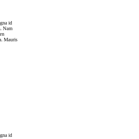
gna id
m. Nam
ien
a. Mauris
gna id