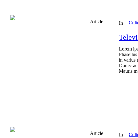
Article
Cult
In
Telev
Lorem ips
Phasellus
in varius 
Donec ac s
Mauris ma
Article
Cult
In