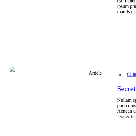
est. Pelle
ipsum prim
mauris ut.
Article
Cult
In
Secret
Nullam eg
porta quis
Aenean ut
Donec tem