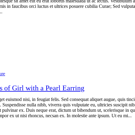
ntesque sit amet elit eu erat lobortis malesuada ut ac lectus. Vestibulum 
is in faucibus orci luctus et ultrices posuere cubilia Curae; Sed vulputa
..
ure
s of Girl with a Pearl Earring
et euismod nisi, in feugiat felis. Sed consequat aliquet augue, quis tin
. Suspendisse nulla nibh, viverra quis vulputate eu, ultricies suscipit nib
 pulvinar ex. Duis neque erat, dictum ut bibendum ut, scelerisque in q
por ex ut nisi rhoncus, necsan ex. In molestie ante ipsum. Ut eu mi...