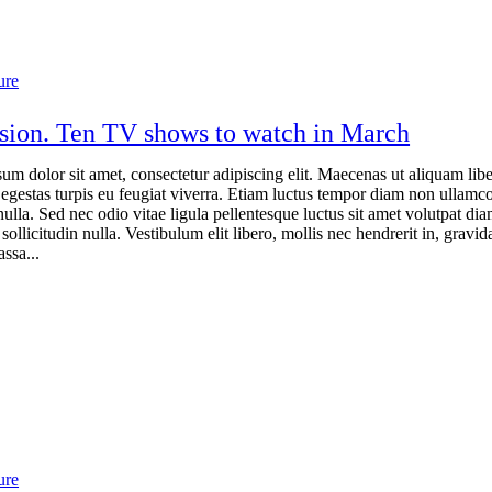
ure
ision. Ten TV shows to watch in March
um dolor sit amet, consectetur adipiscing elit. Maecenas ut aliquam libe
 egestas turpis eu feugiat viverra. Etiam luctus tempor diam non ullamco
nulla. Sed nec odio vitae ligula pellentesque luctus sit amet volutpat dia
ollicitudin nulla. Vestibulum elit libero, mollis nec hendrerit in, gravida
ssa...
ure