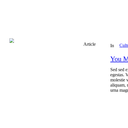
Article
Cult
In
You M
Sed sed e
egestas. 
molestie v
aliquam, 
urna magn