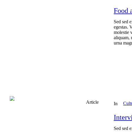
Food a
Sed sed e
egestas. 
molestie v
aliquam, 
urna magn
Article
Cult
In
Inter
Sed sed e