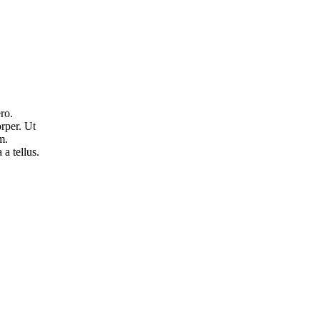
ro.
rper. Ut
m.
 a tellus.