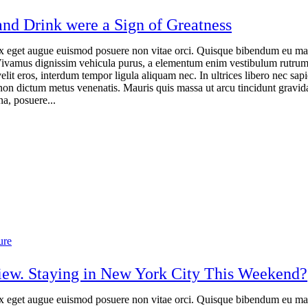
nd Drink were a Sign of Greatness
x eget augue euismod posuere non vitae orci. Quisque bibendum eu ma
Vivamus dignissim vehicula purus, a elementum enim vestibulum rutru
elit eros, interdum tempor ligula aliquam nec. In ultrices libero nec sap
non dictum metus venenatis. Mauris quis massa ut arcu tincidunt gravid
a, posuere...
ure
view. Staying in New York City This Weekend?
x eget augue euismod posuere non vitae orci. Quisque bibendum eu ma