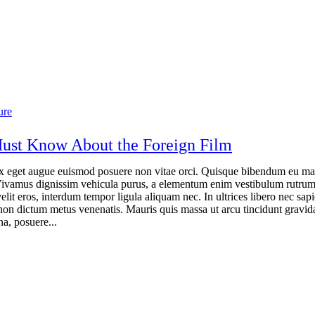
ure
ust Know About the Foreign Film
x eget augue euismod posuere non vitae orci. Quisque bibendum eu ma
Vivamus dignissim vehicula purus, a elementum enim vestibulum rutru
elit eros, interdum tempor ligula aliquam nec. In ultrices libero nec sap
non dictum metus venenatis. Mauris quis massa ut arcu tincidunt gravid
a, posuere...