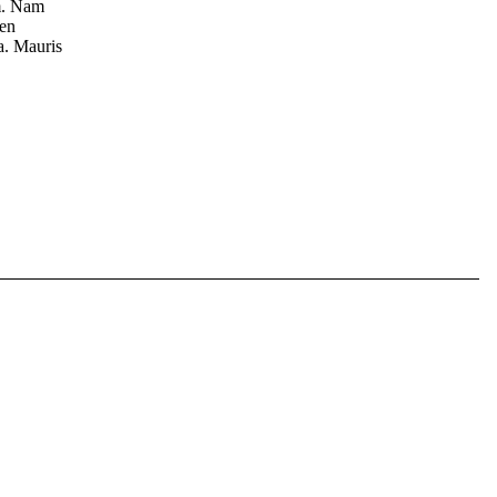
m. Nam
ien
a. Mauris