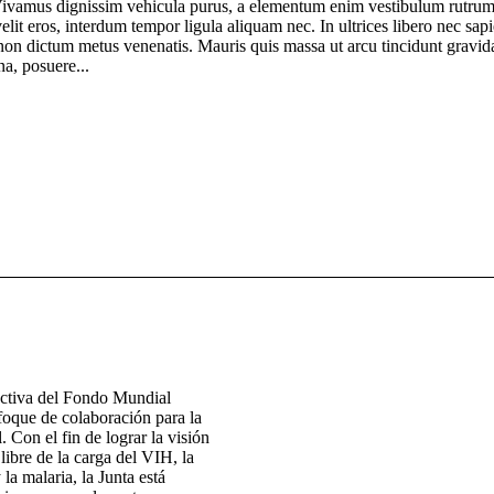
Vivamus dignissim vehicula purus, a elementum enim vestibulum rutru
elit eros, interdum tempor ligula aliquam nec. In ultrices libero nec sap
non dictum metus venenatis. Mauris quis massa ut arcu tincidunt gravid
a, posuere...
ectiva del Fondo Mundial
foque de colaboración para la
. Con el fin de lograr la visión
ibre de la carga del VIH, la
 la malaria, la Junta está