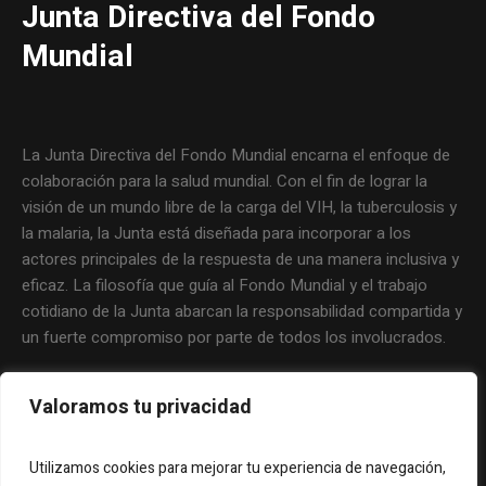
Junta Directiva del Fondo
Mundial
La Junta Directiva del Fondo Mundial encarna el enfoque de
colaboración para la salud mundial. Con el fin de lograr la
visión de un mundo libre de la carga del VIH, la tuberculosis y
la malaria, la Junta está diseñada para incorporar a los
actores principales de la respuesta de una manera inclusiva y
eficaz. La filosofía que guía al Fondo Mundial y el trabajo
cotidiano de la Junta abarcan la responsabilidad compartida y
un fuerte compromiso por parte de todos los involucrados.
Valoramos tu privacidad
Utilizamos cookies para mejorar tu experiencia de navegación,