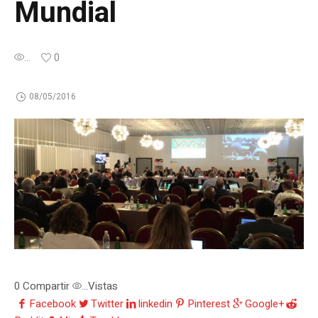
Mundial
...
0
08/05/2016
0
Compartir
Vistas
...
Facebook
Twitter
linkedin
Pinterest
Google+