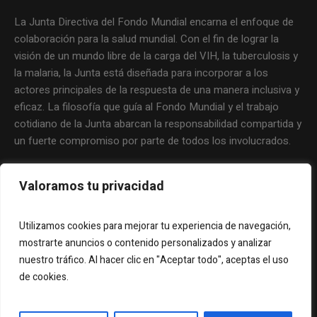
La Junta Directiva del Fondo Mundial encarna el enfoque de
colaboración para la salud mundial. Con el fin de lograr la
visión de un mundo libre de la carga del VIH, la tuberculosis y
la malaria, la Junta está diseñada para incorporar a los
actores principales de la respuesta de una manera inclusiva y
eficaz. La filosofía que guía al Fondo Mundial y el trabajo
cotidiano de la Junta abarcan la responsabilidad compartida y
un fuerte compromiso por parte de todos los involucrados.
Valoramos tu privacidad
Utilizamos cookies para mejorar tu experiencia de navegación,
mostrarte anuncios o contenido personalizados y analizar
nuestro tráfico. Al hacer clic en "Aceptar todo", aceptas el uso
de cookies.