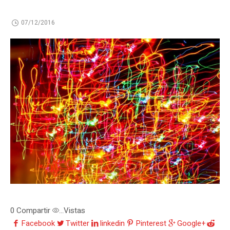
07/12/2016
0
Compartir
Vistas
...
Facebook
Twitter
linkedin
Pinterest
Google+