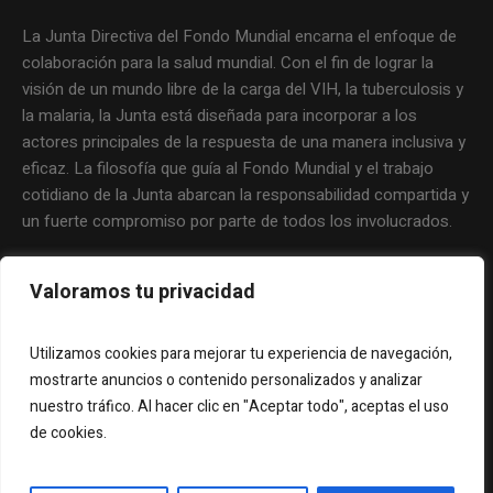
La Junta Directiva del Fondo Mundial encarna el enfoque de
colaboración para la salud mundial. Con el fin de lograr la
visión de un mundo libre de la carga del VIH, la tuberculosis y
la malaria, la Junta está diseñada para incorporar a los
actores principales de la respuesta de una manera inclusiva y
eficaz. La filosofía que guía al Fondo Mundial y el trabajo
cotidiano de la Junta abarcan la responsabilidad compartida y
un fuerte compromiso por parte de todos los involucrados.
Valoramos tu privacidad
Utilizamos cookies para mejorar tu experiencia de navegación,
mostrarte anuncios o contenido personalizados y analizar
nuestro tráfico. Al hacer clic en "Aceptar todo", aceptas el uso
de cookies.