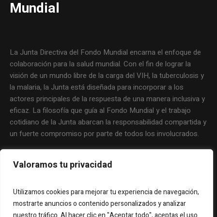
Mundial
La Junta Directiva del Fondo Mundial encarna el enfoque de
colaboración para la salud mundial. Con el fin de lograr la
visión de un mundo libre de la carga del VIH, la tuberculosis y
la malaria, la Junta está diseñada para incorporar a los
actores principales de la respuesta de una manera inclusiva y
eficaz. La filosofía que guía al Fondo Mundial y el trabajo
cotidiano de la Junta abarcan la responsabilidad compartida y
un fuerte compromiso por parte de todos los involucrados.
Valoramos tu privacidad
Utilizamos cookies para mejorar tu experiencia de navegación,
mostrarte anuncios o contenido personalizados y analizar
nuestro tráfico. Al hacer clic en "Aceptar todo", aceptas el uso