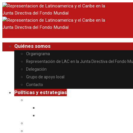
Quiénes somos
Organigrama
Representación de LAC en la Junta Directiva del Fondo Mu
Delegación
Grupo de apoyo local
Contacto
Políticas y estrategias
Nuevo modelo de financiamiento
Que es
Informes de progreso
Decisiones de la junta
Informes de comités permanentes