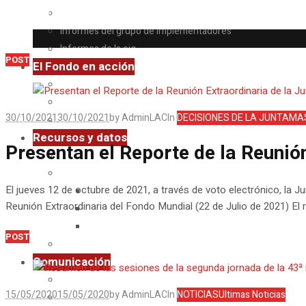
Tag:
Reunión de la Junta
Informes de grupos temporales
Informes del grupo de implementadores
Informes de la oig
POST
El Fondo en acción
Notas conceptuales
Mecanismo de Coordinación de País (MCP)
30/10/2021
30/10/2021
by
AdminLAC
In
DECISIONES DE LA JUNTA
MAS
Mecanismo de Coordinación Regional (MCR)
Recursos y datos
Presentan el Reporte de la Reunió
Planes estratégicos
Información epidemiológica
El jueves 12 de octubre de 2021, a través de voto electrónico, la 
Informes mundiales de VIH, tuberculosis y malaria
Reunión Extraordinaria del Fondo Mundial (22 de Julio de 2021) El re
Informes regionales de VIH, tuberculosis y malaria
Datos epidemiológicos por país
POST
Guías
Comunicación
Centro de prensa del fondo mundial
15/05/2020
15/05/2020
by
AdminLAC
In
NOTICIAS
Ultimas Noticias
Sitios amigos