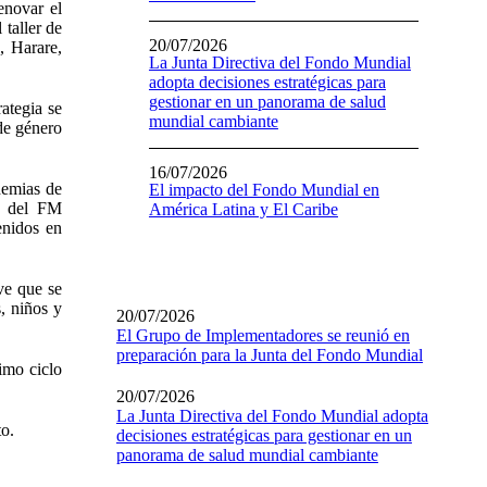
enovar el
taller de
20/07/2026
, Harare,
La Junta Directiva del Fondo Mundial
adopta decisiones estratégicas para
gestionar en un panorama de salud
ategia se
mundial cambiante
de género
16/07/2026
demias de
El impacto del Fondo Mundial en
to del FM
América Latina y El Caribe
enidos en
ve que se
, niños y
20/07/2026
El Grupo de Implementadores se reunió en
preparación para la Junta del Fondo Mundial
imo ciclo
20/07/2026
La Junta Directiva del Fondo Mundial adopta
to.
decisiones estratégicas para gestionar en un
panorama de salud mundial cambiante