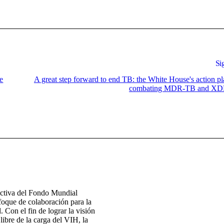
Si
e
A great step forward to end TB: the White House's action pl
combating MDR-TB and X
ectiva del Fondo Mundial
foque de colaboración para la
. Con el fin de lograr la visión
ibre de la carga del VIH, la