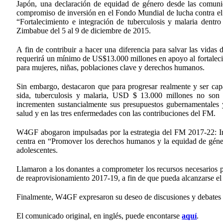
Japón, una declaración de equidad de género desde las comunid
compromiso de inversión en el Fondo Mundial de lucha contra el Si
“Fortalecimiento e integración de tuberculosis y malaria dentr
Zimbabue del 5 al 9 de diciembre de 2015.
A fin de contribuir a hacer una diferencia para salvar las vidas 
requerirá un mínimo de US$13.000 millones en apoyo al fortaleci
para mujeres, niñas, poblaciones clave y derechos humanos.
Sin embargo, destacaron que para progresar realmente y ser capa
sida, tuberculosis y malaria, USD $ 13.000 millones no son 
incrementen sustancialmente sus presupuestos gubernamentales y
salud y en las tres enfermedades con las contribuciones del FM.
W4GF abogaron impulsadas por la estrategia del FM 2017-22: Inver
centra en “Promover los derechos humanos y la equidad de géner
adolescentes.
Llamaron a los donantes a comprometer los recursos necesarios p
de reaprovisionamiento 2017-19, a fin de que pueda alcanzarse e
Finalmente, W4GF expresaron su deseo de discusiones y debates e
El comunicado original, en inglés, puede encontarse
aquí
.