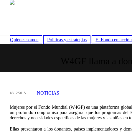
Quiénes somos
Políticas y estrategias
El Fondo en acción
W4GF llama a dona
NOTICIAS
18/12/2015
Mujeres por el Fondo Mundial (W4GF) es una plataforma global 
un profundo compromiso para asegurar que los programas del F
derechos y necesidades específicas de las mujeres y las niñas en t
Ellas presentaron a los donantes, países implementadores y demá