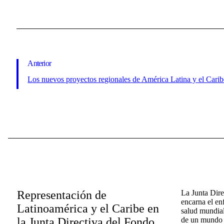
Anterior
Los nuevos proyectos regionales de América Latina y el Carib
Representación de
La Junta Dir
encarna el en
Latinoamérica y el Caribe en
salud mundial
la Junta Directiva del Fondo
de un mundo l