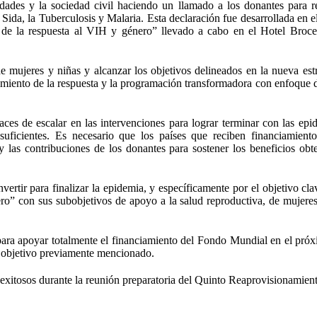
ades y la sociedad civil haciendo un llamado a los donantes para r
da, la Tuberculosis y Malaria. Esta declaración fue desarrollada en el 
o de la respuesta al VIH y género” llevado a cabo en el Hotel Broce
de mujeres y niñas y alcanzar los objetivos delineados en la nueva estr
miento de la respuesta y la programación transformadora con enfoque 
ces de escalar en las intervenciones para lograr terminar con las epi
suficientes. Es necesario que los países que reciben financiamien
 las contribuciones de los donantes para sostener los beneficios obt
tir para finalizar la epidemia, y específicamente por el objetivo cla
o” con sus subobjetivos de apoyo a la salud reproductiva, de mujeres
ara apoyar totalmente el financiamiento del Fondo Mundial en el próx
l objetivo previamente mencionado.
xitosos durante la reunión preparatoria del Quinto Reaprovisionamien