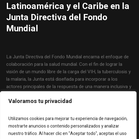
Latinoamérica y el Caribe en la
Junta Directiva del Fondo
Mundial
La Junta Directiva del Fondo Mundial encarna el enfoque de
colaboración para la salud mundial. Con el fin de lograr la
visión de un mundo libre de la carga del VIH, la tuberculosis y
la malaria, la Junta está diseñada para incorporar a los
actores principales de la respuesta de una manera inclusiva y
eficaz. La filosofía que guía al Fondo Mundial y el trabajo
Valoramos tu privacidad
cotidiano de la Junta abarcan la responsabilidad compartida y
un fuerte compromiso por parte de todos los involucrados.
Utilizamos cookies para mejorar tu experiencia de navegación,
mostrarte anuncios o contenido personalizados y analizar
nuestro tráfico. Al hacer clic en "Aceptar todo", aceptas el uso